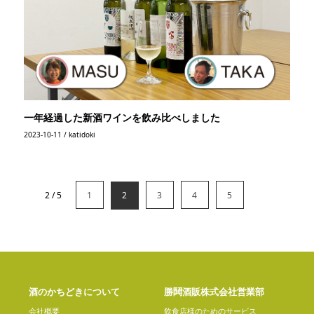
一年経過した新酒ワインを飲み比べしました
2023-10-11 / katidoki
2 / 5
1
2
3
4
5
酒のかちどきについて
勝鬨酒販株式会社営業部
会社概要
飲食店様のためのサービス