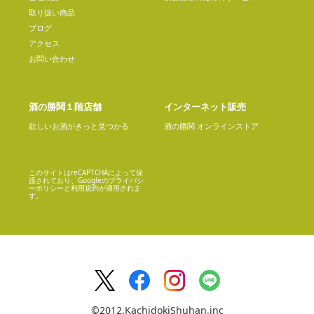
取り扱い商品
ブログ
アクセス
お問い合わせ
酒の勝鬨１階店舗
インターネット販売
欲しいお酒がきっと見つかる
酒の勝鬨 オンラインストア
このサイトはreCAPTCHAによって保
護されており、Googleの
プライバシ
ーポリシー
と
利用規約
が適用されま
す。
©2012.KachidokiShuhan.inc