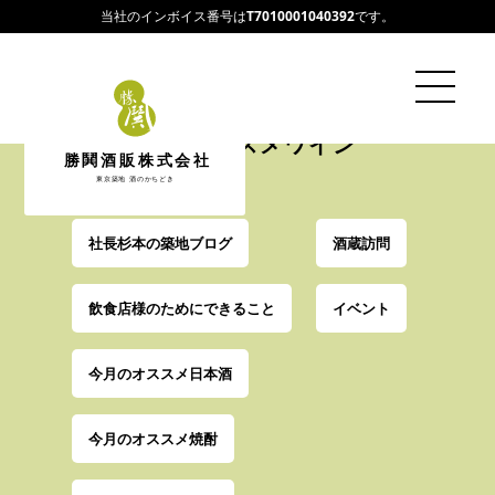
当社のインボイス番号は
T7010001040392
です。
増
岡
オ
ス
ス
メ
ワ
イ
ン
勝鬨酒販株式会社
東京築地 酒のかちどき
社長杉本の築地ブログ
酒蔵訪問
飲食店様のためにできること
イベント
今月のオススメ日本酒
今月のオススメ焼酎