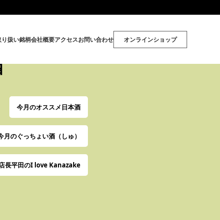
取り扱い銘柄
会社概要
アクセス
お問い合わせ
オンラインショップ
酒
今月のオススメ日本酒
今月のぐっちょい酒（しゅ）
店長平田のI love Kanazake