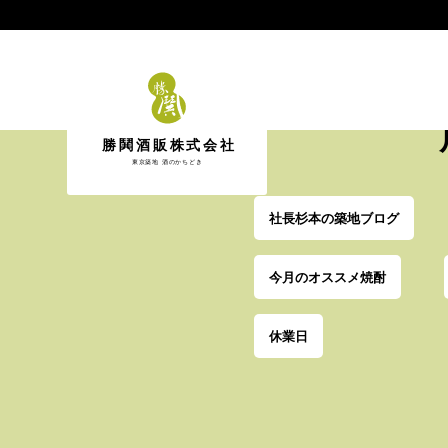
勝鬨酒販株式会社
東京築地 酒のかちどき
社長杉本の築地ブログ
今月のオススメ焼酎
休業日