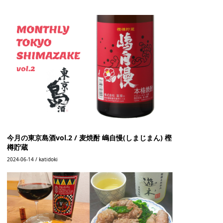
今月の東京島酒vol.2 / 麦焼酎 嶋自慢(しまじまん) 樫
樽貯蔵
2024-06-14 / katidoki