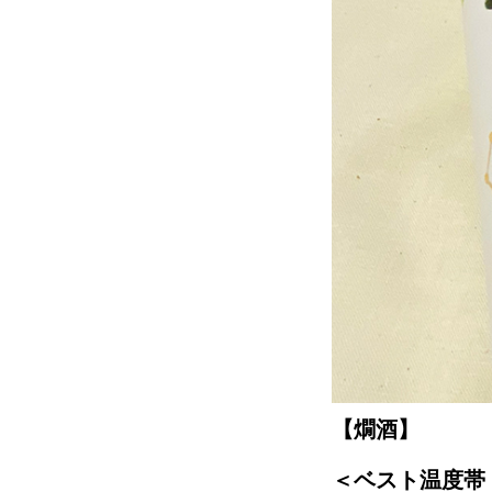
【燗酒】
＜
ベスト温度帯