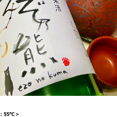
：55℃
＞