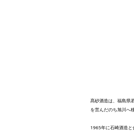
髙砂酒造は、福島県
を営んだのち旭川へ移
1965年に石崎酒造