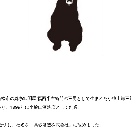
若松市の綿糸卸問屋 福西半右衛門の三男として生まれた小檜山鐵三
り、1899年に小檜山酒造店として創業。
と合併し、社名を「髙砂酒造株式会社」に改めました。