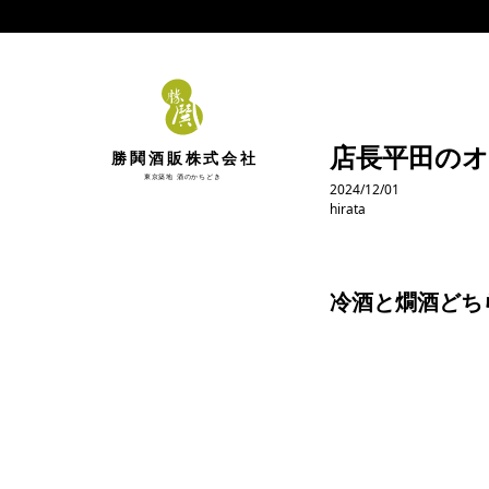
店長平田のオス
勝鬨酒販株式会社
東京築地 酒のかちどき
2024/12/01
hirata
冷酒と燗酒どち