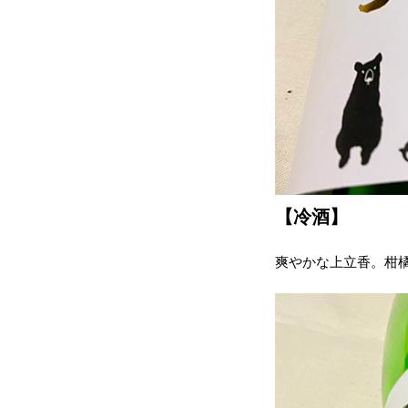
【冷酒】
爽やかな上立香。柑