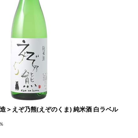
酒造＞
えぞ乃熊(えぞのくま) 純米酒 白ラベル
6％