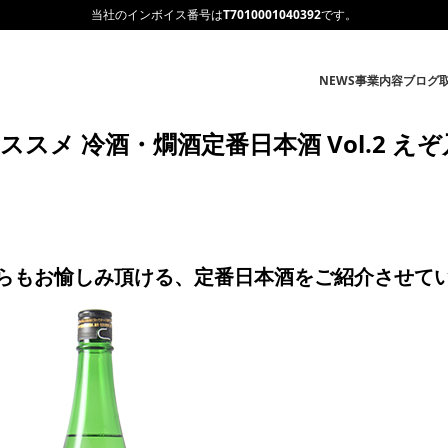
当社のインボイス番号は
T7010001040392
です。
NEWS
事業内容
ブログ
スメ 冷酒・燗酒定番日本酒 Vol.2 え
らもお愉しみ頂ける、定番日本酒をご紹介させてい