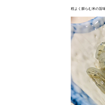
程よく膨らむ米の旨