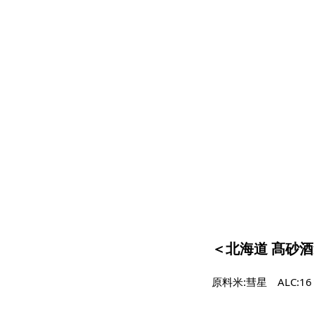
＜北海道 髙砂
原料米:彗星 ALC:1