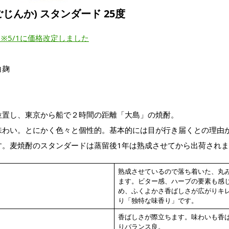
ごじんか) スタンダード 25度
税込) ※5/1に価格改定しました
白麹
位置し、東京から船で２時間の距離「大島」の焼酎。
味わい。とにかく色々と個性的。基本的には目が行き届くとの理由
す。麦焼酎のスタンダードは蒸留後1年は熟成させてから出荷され
熟成させているので落ち着いた、丸
ます。ビター感、ハーブの要素も感
め、ふくよかさ香ばしさが広がりキ
り「独特な味香り」です。
香ばしさが際立ちます。味わいも香
りバランス良。