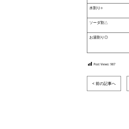
水割り○
ソーダ割△
お湯割り◎
Post Views:
987
< 前の記事へ