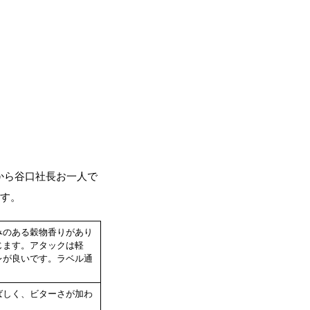
から谷口社長お一人で
ます。
みのある穀物香りがあり
じます。アタックは軽
レが良いです。ラベル通
ばしく、ビターさが加わ