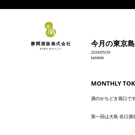
今月の東京島酒
勝鬨酒販株式会社
東京築地 酒のかちどき
2024/05/29
katidoki
MONTHLY TOK
酒のかちどき堀口で
第一回は大島 谷口酒