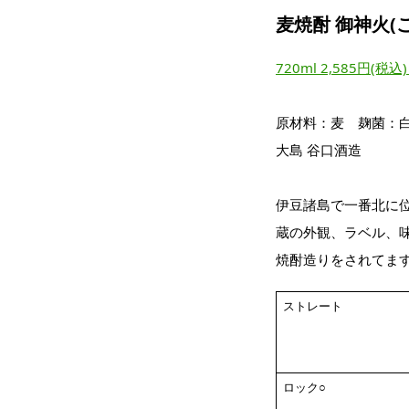
麦焼酎 御神火(
720ml 2,585円(
原材料：麦 麹菌：
大島 谷口酒造
伊豆諸島で一番北に
蔵の外観、ラベル、
焼酎造りをされてま
ストレート
ロック○