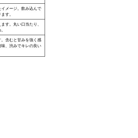
たイメージ。飲み込んで
ります。
えます。丸い口当たり、
め。
す。含むと甘みを強く感
酸味、渋みでキレの良い