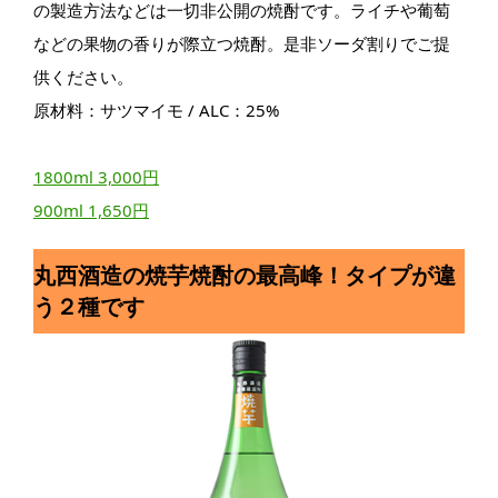
の製造方法などは一切非公開の焼酎です。ライチや葡萄
などの果物の香りが際立つ焼酎。是非ソーダ割りでご提
供ください。
原材料：サツマイモ / ALC：25%
1800ml 3,000円
900ml 1,650円
丸西酒造の焼芋焼酎の最高峰！タイプが違
う２種です