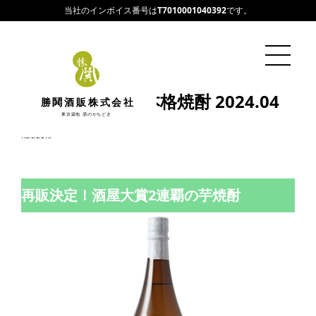
当社のインボイス番号は
T7010001040392
です。
今月のおすすめ本格焼酎 2024.04
勝鬨酒販株式会社
東京築地 酒のかちどき
2024/04/05
katidoki
再販決定！酒屋大賞2連覇の芋焼酎