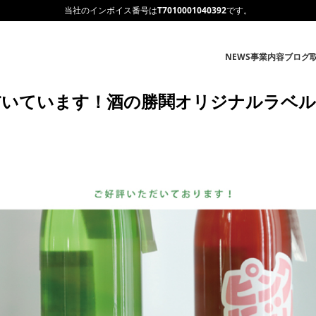
当社のインボイス番号は
T7010001040392
です。
NEWS
事業内容
ブログ
だいています！酒の勝鬨オリジナルラベル