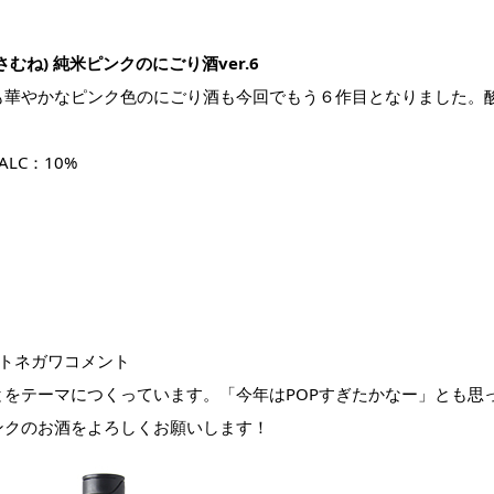
むね) 純米ピンクのにごり酒ver.6
も華やかなピンク色のにごり酒も今回でもう６作目となりました。
LC：10%
ートネガワコメント
とをテーマにつくっています。「今年はPOPすぎたかなー」とも思
ンクのお酒をよろしくお願いします！