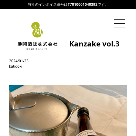
当社のインボイス番号は
T7010001040392
です。
店長平田の I love Kanzake vol.3
勝鬨酒販株式会社
ダルマ正宗
東京築地 酒のかちどき
2024/01/23
katidoki