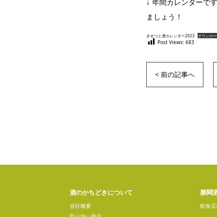
↓ 年間カレンダー
ましょう！
きせつと酒カレンダー2023
ダウンロー
Post Views:
683
< 前の記事へ
酒のかちどきについて
勝鬨
会社概要
飲食店
取り扱い商品