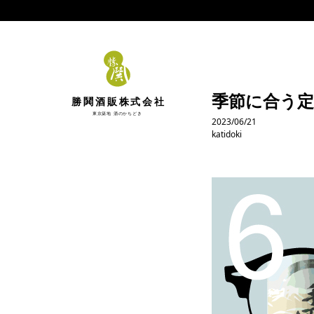
季節に合う定
勝鬨酒販株式会社
東京築地 酒のかちどき
2023/06/21
katidoki