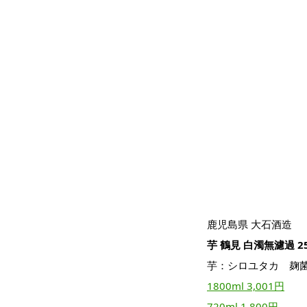
鹿児島県 大石酒造
芋 鶴見 白濁無濾過 2
芋：シロユタカ 麹
1800ml 3,001円
720ml 1,800円