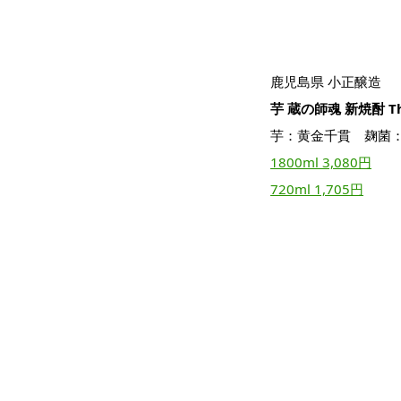
鹿児島県 小正醸造
芋 蔵の師魂 新焼酎 The
芋：黄金千貫 麹菌
1800ml 3,080円
720ml 1,705円