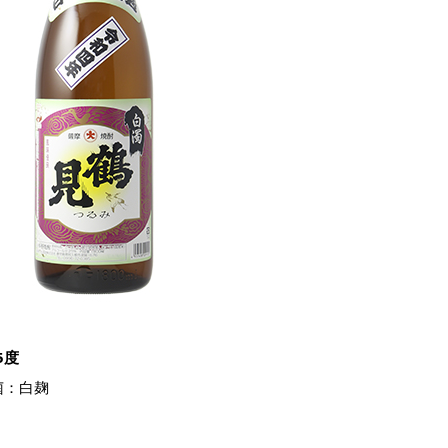
5度
菌：白麹