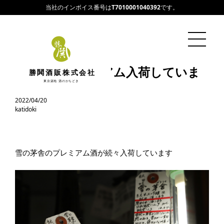
当社のインボイス番号は
T7010001040392
です。
雪の茅舎プレミアム入荷していま
勝鬨酒販株式会社
す！
東京築地 酒のかちどき
2022/04/20
katidoki
雪の茅舎のプレミアム酒が続々入荷しています