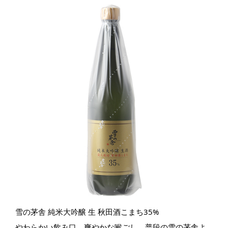
雪の茅舎 純米大吟醸 生 秋田酒こまち35%
やわらかい飲み口、爽やかな喉ごし。普段の雪の茅舎よ