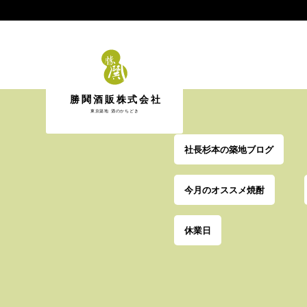
勝鬨酒販株式会社
東京築地 酒のかちどき
社長杉本の築地ブログ
今月のオススメ焼酎
休業日