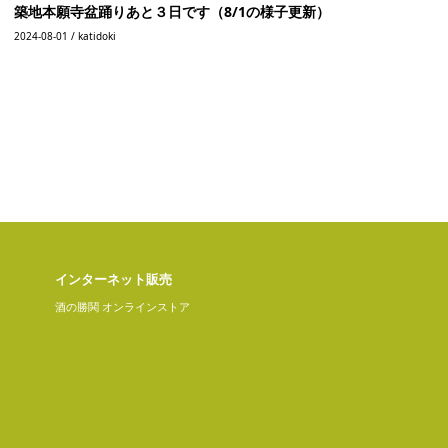
築地本願寺盆踊りあと３日です（8/1の様子更新）
2024-08-01 / katidoki
インターネット販売
酒の勝鬨 オンラインストア