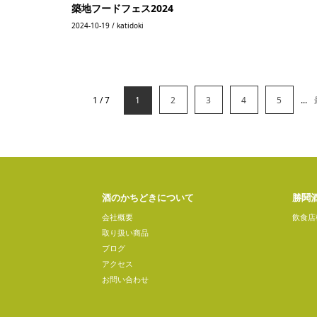
築地フードフェス2024
2024-10-19 / katidoki
1 / 7
1
2
3
4
5
...
酒のかちどきについて
勝鬨
会社概要
飲食店
取り扱い商品
ブログ
アクセス
お問い合わせ