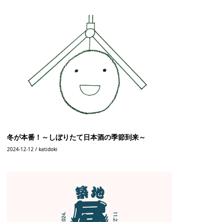
冬が本番！～しぼりたて日本酒の季節到来～
2024-12-12 / katidoki