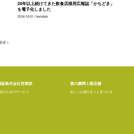
20年以上続けてきた飲食店様用広報誌「かちどき」
を電子化しました
2024-10-01 / katidoki
最後 »
酒販株式会社営業部
酒の勝鬨１階店舗
様のためのサービス
欲しいお酒がきっと見つかる