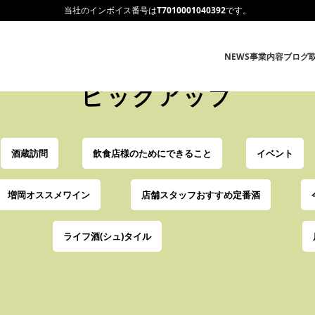
当社のインボイス番号は
T7010001040392
です。
NEWS
事業内容
ブログ
ピ
ッ
ク
ア
ッ
プ
酒蔵訪問
飲食店様のためにできること
イベント
増岡オススメワイン
店舗スタッフおすすめ定番酒
ライフ酒(シュ)タイル