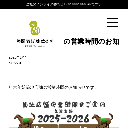
当社のインボイス番号は
T7010001040392
です。
年末年始築地店舗の営業時間のお知
勝鬨酒販株式会社
らせです。
東京築地 酒のかちどき
2025/12/11
katidoki
年末年始築地店舗の営業時間のお知らせです。