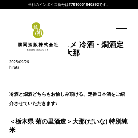
当社のインボイス番号は
T7010001040392
です。
店長平田のオススメ 冷酒・燗酒定
勝鬨酒販株式会社
番日本酒 Vol.11 大那
東京築地 酒のかちどき
2025/09/26
hirata
冷酒と燗酒どちらもお愉しみ頂ける、定番日本酒をご紹
介させていただきます♪
＜栃木県 菊の里酒造＞
大那(だいな) 特別純
米