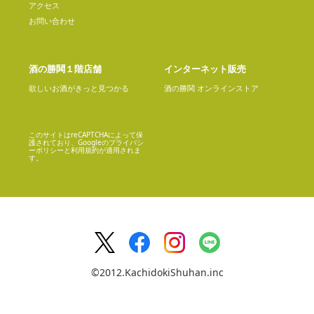
アクセス
お問い合わせ
酒の勝鬨１階店舗
インターネット販売
欲しいお酒がきっと見つかる
酒の勝鬨 オンラインストア
このサイトはreCAPTCHAによって保
護されており、Googleの
プライバシ
ーポリシー
と
利用規約
が適用されま
す。
©2012.KachidokiShuhan.inc