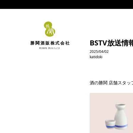
BSTV放送
勝鬨酒販株式会社
東京築地 酒のかちどき
2025/04/02
katidoki
酒の勝鬨 店舗スタッ