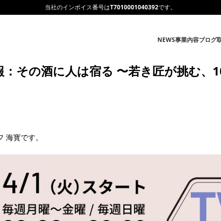
当社のインボイス番号は
T7010001040392
です。
NEWS
事業内容
ブログ
情報：その酒に⼈は宿る 〜若き匠が挑む、1
フ 海寳です。