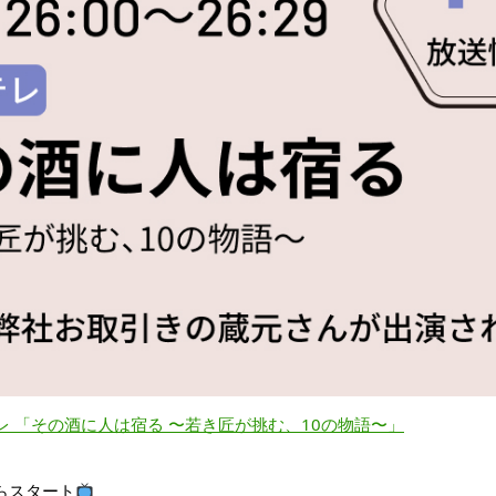
テレ 「その酒に⼈は宿る 〜若き匠が挑む、10の物語〜」
からスタート