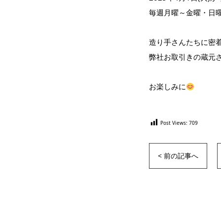
毎週月曜～金曜・日曜 午
造り手さんたちに密着
弊社お取引きの蔵元
お楽しみに
Post Views:
709
< 前の記事へ