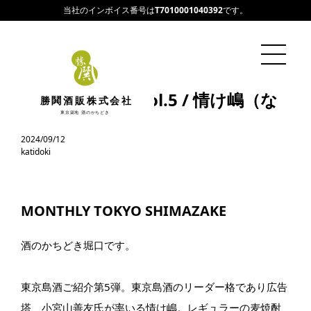
当社のインボイス番号は
T7010001040392
です。
今月の東京島酒vol.5 / 情け嶋（な
勝鬨酒販株式会社
さけじま）
東京築地 酒のかちどき
2024/09/12
katidoki
MONTHLY TOKYO SHIMAZAKE
酒のかちどき堀口です。
東京島酒ご紹介第5弾。東京島酒のリーダー格であり広告
塔、小宮山善友氏が率いる情け嶋。レギュラーの麦焼酎