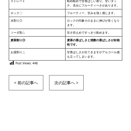
ストレート
軽め軽めで甘香ばしい香り。甘いタッ
チ、含みにフルーティーさがあります。
ロック〇
フルーティー、甘みを強く感じます。
水割り◎
ロックの印象そのままに伸びが良くなり
ます。
ソーダ割△
甘さ控えめですっきり飲めます。
麦茶割り◎
麦茶の香ばしさと焼酎の香ばしさが好相
性です。
お湯割り△
甘香ばしさが出てきますがアルコール感
も立ってしまいます。
Post Views:
448
< 前の記事へ
次の記事へ >