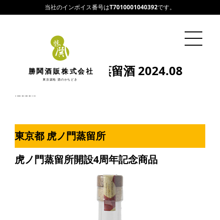
当社のインボイス番号は
T7010001040392
です。
今月のおすすめ蒸留酒 2024.08
勝鬨酒販株式会社
東京築地 酒のかちどき
2024/08/06
katidoki
東京都 虎ノ門蒸留所
虎ノ門蒸留所開設4周年記念商品