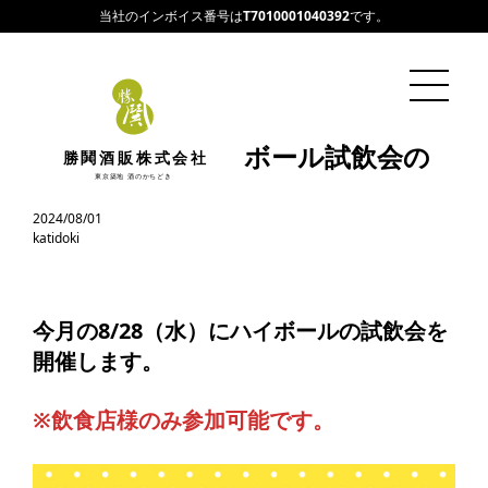
当社のインボイス番号は
T7010001040392
です。
飲食店様限定ハイボール試飲会の
勝鬨酒販株式会社
ご案内です
東京築地 酒のかちどき
2024/08/01
katidoki
今月の8/28（水）にハイボールの試飲会を
開催します。
※飲食店様のみ参加可能です。