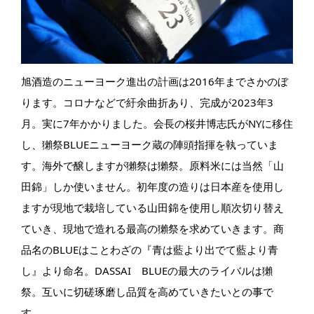
旭酒造のニューヨーク進出の計画は2016年までさかのぼ
ります。コロナなどで紆余曲折あり、完成が2023年3
月。実に7年かかりました。会長の桜井博志氏がNYに移住
し、獺祭BLUEニューヨーク蔵の陣頭指揮を執っていま
す。海外で醸しますが獺祭は獺祭。原料米には当然「山
田錦」しか使いません。初年度の造りは日本産を使用し
ますが現地で栽培している山田錦を使用し順次切り替え
ていき、現地で造れる最高の獺祭を求めていきます。商
品名のBLUEはことわざの『青は藍より出でて藍より青
し』より命名。DASSAI BLUEの最大のライバルは獺
祭。互いに切磋琢磨し品質を高めていきたいとの事で
す。