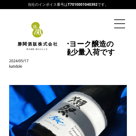
当社のインボイス番号は
T7010001040392
です。
アメリカ・ニューヨーク醸造の
勝鬨酒販株式会社
DASSAI BLUEが極少量入荷です
東京築地 酒のかちどき
2024/05/17
katidoki