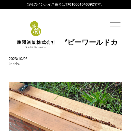
当社のインボイス番号は
T7010001040392
です。
キムロックとラグビーワールドカ
勝鬨酒販株式会社
ップ2023
東京築地 酒のかちどき
2023/10/06
katidoki