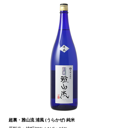
超裏・雅山流 浦風 (うらかぜ) 純米