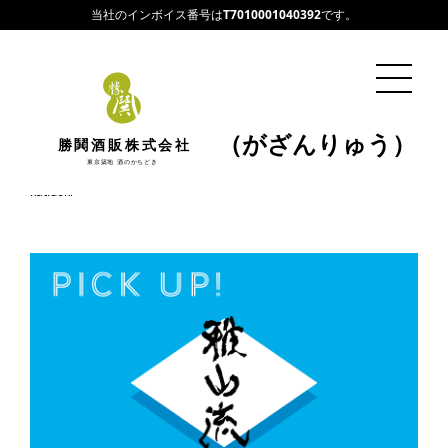
当社のインボイス番号は
T7010001040392
です。
PICK UP / 雅山流（がざんりゅう）
勝鬨酒販株式会社
東京築地 酒のかちどき
2023/08/07
katidoki