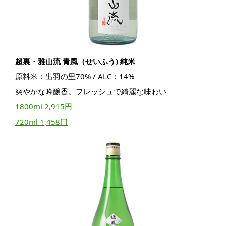
超裏・雅山流 青風（せいふう) 純米
原料米：出羽の里70% / ALC：14%
爽やかな吟醸香。フレッシュで綺麗な味わい
1800ml 2,915円
720ml 1,458円