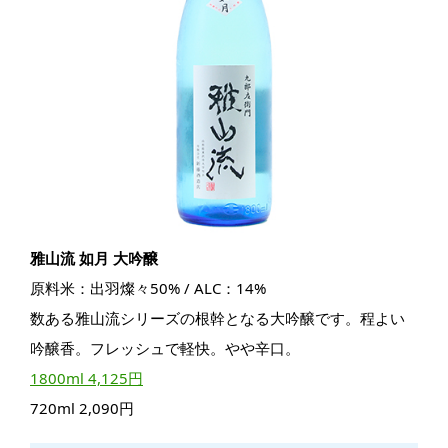
雅山流 如月 大吟醸
原料米：出羽燦々50% / ALC：14%
数ある雅山流シリーズの根幹となる大吟醸です。程よい
吟醸香。フレッシュで軽快。やや辛口。
1800ml 4,125円
720ml 2,090円