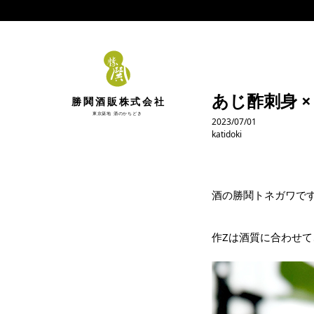
あじ酢刺身 × 
勝鬨酒販株式会社
東京築地 酒のかちどき
2023/07/01
katidoki
酒の勝鬨トネガワで
作Zは酒質に合わせ