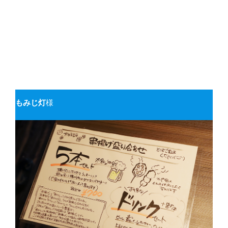
もみじ灯
様