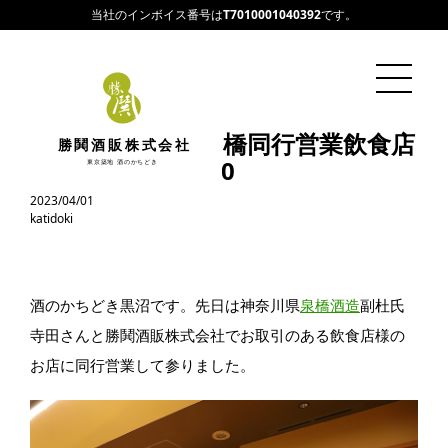
当社のインボイス番号は
T7010001040392
です。
営業黒沼 / いづみ橋同行営業飲食店
勝鬨酒販株式会社
様巡り 2023.02.20
東京築地 酒のかちどき
2023/04/01
katidoki
酒のかちどき黒沼です。先日は神奈川県
泉橋酒造
副杜氏
寺田さんと勝鬨酒販株式会社でお取引のある飲食店様の
お店に同行営業して参りました。