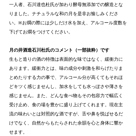
一人者、石川達也杜氏が加わり酵母無添加での醸造とな
りました。ナチュラルな和の月を是非お愉しみくださ
い。※お燗の際には少しだけ水を加え、アルコール度数を
下げてお燗をつけてください。
月の井酒造石川杜氏のコメント（一部抜粋）です
生もと造りの酒の特徴は表面的な味ではなく、緩衝力に
あります。緩衝力とは、味の成分や刺激を和らげたりま
とめたりする力の事で、アルコール分が高くてもそれほ
どキツく感じませんし、加水をしても水っぽさや薄さを
感じません。また、どんな食べ物もその包容力で幅広く
受け止め、食の場を豊かに盛り上げてくれます。現在主
流の味わいとは対照的な酒ですが、舌や鼻を悦ばせるだ
けでなく、自然からもたらされた余韻を心と身体に響か
せます。