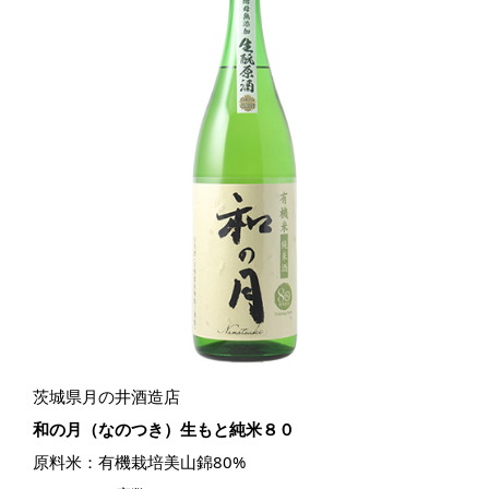
茨城県月の井酒造店
和の月（なのつき）生もと純米８０
原料米：有機栽培美山錦80%