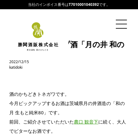
当社のインボイス番号は
T7010001040392
です。
今月ピックアップ酒「月の井 和の
勝鬨酒販株式会社
月」
東京築地 酒のかちどき
2022/12/15
katidoki
酒のかちどきトネガワです。
今月ピックアップするお酒は茨城県月の井酒造の「和の
月 生もと純米80」です。
前回、ご紹介させていただいた
農口 観音下
に続く、大人
でビターなお酒です。