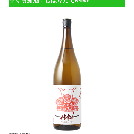
早くも新酒！しぼりたてR4BY