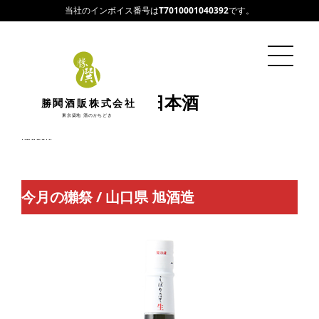
当社のインボイス番号は
T7010001040392
です。
11月のオススメ日本酒
勝鬨酒販株式会社
東京築地 酒のかちどき
2022/11/15
katidoki
今月の獺祭 / 山口県 旭酒造