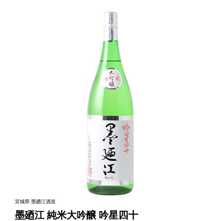
宮城県 墨廼江酒造
墨廼江 純米大吟醸 吟星四十