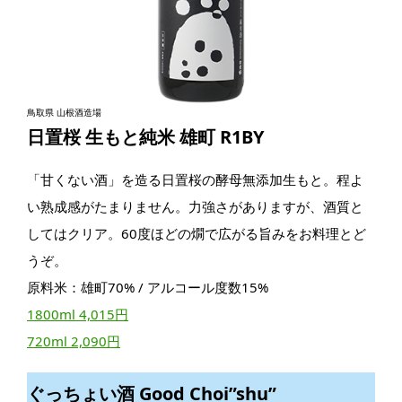
鳥取県 山根酒造場
日置桜 生もと純米 雄町 R1BY
「甘くない酒」を造る日置桜の酵母無添加生もと。程よ
い熟成感がたまりません。力強さがありますが、酒質と
してはクリア。60度ほどの燗で広がる旨みをお料理とど
うぞ。
原料米：雄町70% / アルコール度数15%
1800ml 4,015円
720ml 2,090円
ぐっちょい酒 Good Choi”shu”