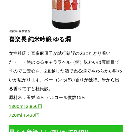
滋賀県 喜多酒造
喜楽長 純米吟醸 ゆる燗
女性杜氏：喜多麻優子が試行錯誤の末にたどり着い
た・・・熊のゆるキャララベル（笑）味わいは真面目で
すのでご安心を。2夏越した酒でぬる燗でやわらかい味わ
いが広がります。ベーコンっぽい香りが独特。米から出
る香りですと杜氏談。
原料米：玉栄55% アルコール度数15%
1800ml 2,860円
720ml 1,430円