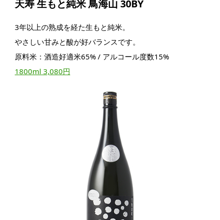
天寿 生もと純米 鳥海山 30BY
3年以上の熟成を経た生もと純米。
やさしい甘みと酸が好バランスです。
原料米：酒造好適米65% / アルコール度数15%
1800ml 3,080円