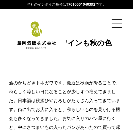
当社のインボイス番号は
T7010001040392
です。
雨降ればパンもワインも秋の色
勝鬨酒販株式会社
東京築地 酒のかちどき
2022/09/05
katidoki
酒のかちどきトネガワです。最近は秋雨が降ることで、
秋らしく涼しい日になることが少しずつ増えてきまし
た。日本酒は秋酒ひやおろしがたくさん入ってきていま
す。街に出てお店に入ると、秋らしいものを見かける機
会も多くなってきました。お気に入りのパン屋に行く
と、中にさつまいもの入ったパンがあったので買って帰