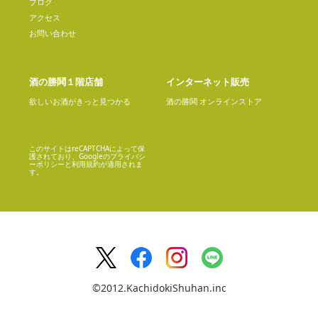
ブログ
アクセス
お問い合わせ
酒の勝鬨１階店舗
インターネット販売
欲しいお酒がきっと見つかる
酒の勝鬨 オンラインストア
このサイトはreCAPTCHAによって保
護されており、Googleの
プライバシ
ーポリシー
と
利用規約
が適用されま
す。
©2012.KachidokiShuhan.inc