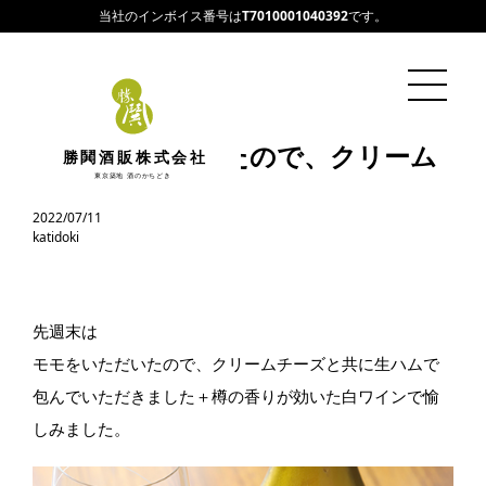
当社のインボイス番号は
T7010001040392
です。
モモをいただいたので、クリーム
勝鬨酒販株式会社
チーズと共に…
東京築地 酒のかちどき
2022/07/11
katidoki
先週末は
モモをいただいたので、クリームチーズと共に生ハムで
包んでいただきました＋樽の香りが効いた白ワインで愉
しみました。