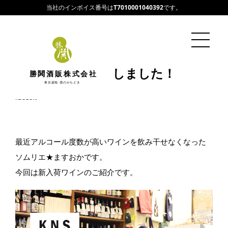
当社のインボイス番号は
T7010001040392
です。
KNS / 共栄堂入荷しました！
勝鬨酒販株式会社
東京築地 酒のかちどき
2020/12/08
katidoki
最近アルコール度数が高いワインを飲み干せなくなった
ソムリエ★ますおかです。
今回は新入荷ワインのご紹介です。