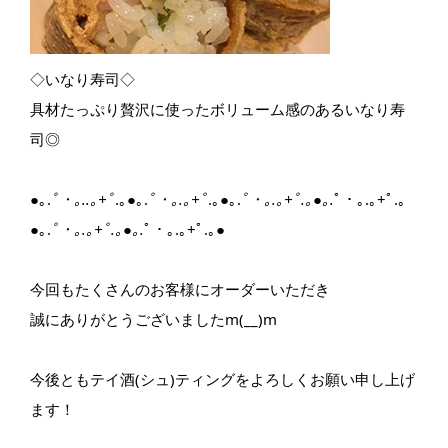
◇いなり寿司◇
具材たっぷり贅沢に使ったボリューム感のあるいなり寿
司◎
●｡.
ﾟ・｡..｡+ﾟ
.｡●｡.
ﾟ・｡.｡+ﾟ
.｡●｡.
ﾟ・｡.｡+ﾟ.｡●｡.
ﾟ・｡.｡+ﾟ.｡
●｡.
ﾟ・｡.｡+ﾟ.｡●｡.
ﾟ・｡.｡+ﾟ.｡●
今回もたくさんのお客様にオーダーいただき
誠にありがとうございましたm(__)m
今後ともテイ酒(シュ)ティングをよろしくお願い申し上げ
ます！