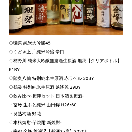
◇獺祭 純米大吟醸45
◇くどき上手 純米吟醸 辛口
◇楯野川 純米大吟醸無濾過生原酒 無我【クリアボトル】
R1BY
◇陸奥八仙 特別純米生原酒 赤ラベル 30BY
◇鶴齢 特別純米生原酒 越淡麗 29BY
◇飲み比べ-梅津セット 日本酒＆梅酒-
・冨玲 生もと純米 山田錦 H26/60
・良熟梅酒 野花
◇本格焼酎-芋焼酎 新焼酎-
・宇都 金峰 荒濾過【新酒25度】2020年