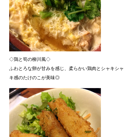
◇鶏と筍の柳川風◇
ふわとろな卵が甘みを感じ、柔らかい鶏肉とシャキシャ
キ感のたけのこが美味◎