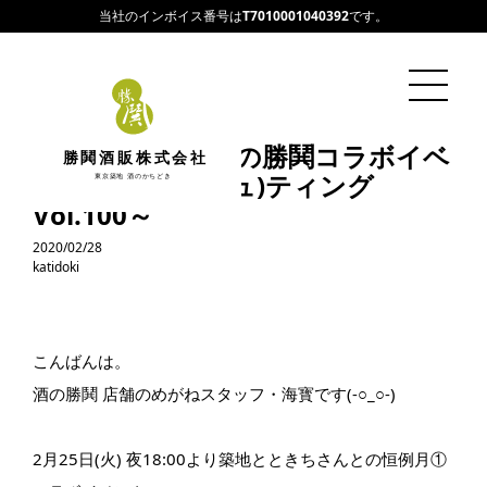
当社のインボイス番号は
T7010001040392
です。
築地とときち×酒の勝鬨コラボイベ
勝鬨酒販株式会社
ント～テイ酒(シュ)ティング
東京築地 酒のかちどき
Vol.100～
2020/02/28
katidoki
こんばんは。
酒の勝鬨 店舗のめがねスタッフ・海寳です(-○_○-)
2月25日(火) 夜18:00より築地とときちさんとの恒例月①