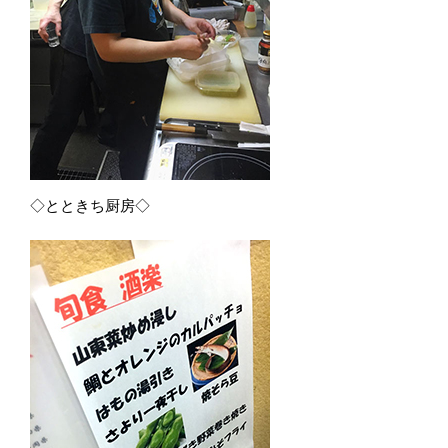
◇とときち厨房◇