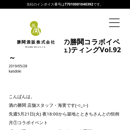
当社のインボイス番号は
T7010001040392
です。
築地とときち×酒の勝鬨コラボイベ
勝鬨酒販株式会社
ント～テイ酒(シュ)ティングVol.92
東京築地 酒のかちどき
～
2019/05/28
katidoki
こんばんは。
酒の勝鬨 店舗スタッフ・海寳です(-○_○-)
先週5月21日(火) 夜18:00から築地とときちさんとの恒例
月①コラボイベント