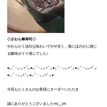
◇さわら棒寿司◇
やわらかく淡白な味わいでやや甘く、後にほのかに感じ
る酸味がイイ感じでした♪
●｡.
ﾟ・｡..｡+ﾟ
.｡●｡.
ﾟ・｡.｡+ﾟ
.｡●｡.
ﾟ・｡.｡+ﾟ.｡●｡.
ﾟ・｡.｡+ﾟ.｡
●｡.
ﾟ・｡.｡+ﾟ.｡●｡.
ﾟ・｡.｡+ﾟ.｡●
今回もたくさんのお客様にオーダーいただき
誠にありがとうございましたm(__)m