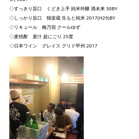
◇すっきり旨口 くどき上手 純米吟醸 酒未来 30BY
◇しっかり旨口 独楽蔵 生もと純米 2017(H29)BY
◇リキュール 梅乃宿 クールゆず
◇麦焼酎 麦汁 超にごり 25度
◇日本ワイン グレイス グリド甲州 2017