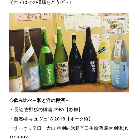
それではその模様をどうぞ～♪
◇飲み比べ～和と洋の樽酒～
・長龍 吉野杉の樽酒 29BY【杉樽】
・自然郷 キュヴェ18 2018【オーク樽】
◇すっきり辛口 大山 特別純米超辛口生原酒 勝鬨別誂(Ｋ
Ｂ) 30BY