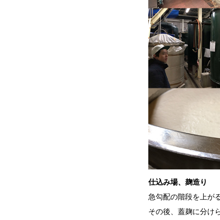
仕込み場、麹造り
急勾配の階段を上が
その後、蓋麹に分け