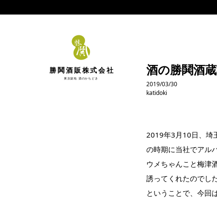
酒の勝鬨酒蔵
勝鬨酒販株式会社
東京築地 酒のかちどき
2019/03/30
katidoki
2019年3月10日
の時期に当社でアル
ウメちゃんこと梅津
誘ってくれたのでし
ということで、今回