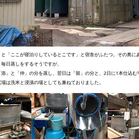
くと「ここが寝泊りしているとこです」と宿舎がふたつ。その奥に
。毎日蒸しをするそうですが、
「添」と「仲」の分を蒸し、翌日は「留」の分と、2日に1本仕込む
窯場は洗米と浸漬の場としても兼ねておりました。