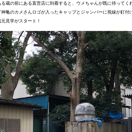
ある蔵の前にある直営店に到着すると、ウメちゃんが既に待ってく
ど神亀のカメさんロゴが入ったキャップとジャンパーに視線が釘付
蔵元見学がスタート！