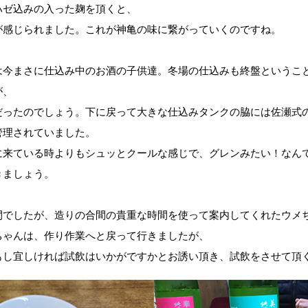
ハゼ込みの入った麹を頂くと、
が感じられました。これが神亀の味に繋がっていくのですね。
は今まさに仕込み中のお酒の子供達。冬場の仕込みも終盤というこ
が、
だったのでしょう。下に戻って大きな仕込みタンクの脇には佐瀬式
管理されていました。
に来ている時よりもシュッとクールな感じで、グレンみたい！なん
きましょう。
間でしたが、造りの合間の貴重な時間を使って案内してくれたウメ
ちゃんは、作り作業へと戻って行きましたが、
もし宜しければ試飲はいかがですかとお誘い頂き、試飲をさせて頂