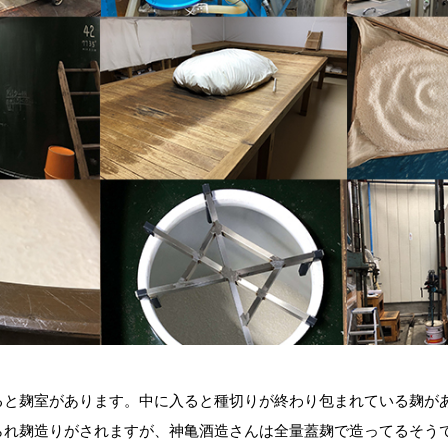
ると麹室があります。中に入ると種切りが終わり包まれている麹が
られ麹造りがされますが、神亀酒造さんは全量蓋麹で造ってるそう