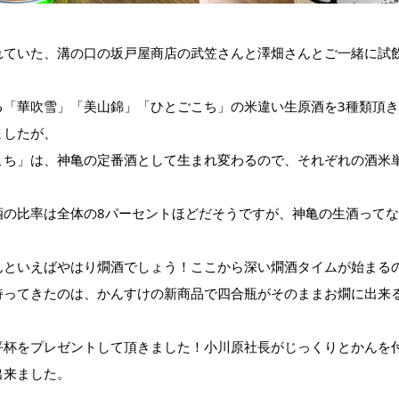
れていた、溝の口の坂戸屋商店の武笠さんと澤畑さんとご一緒に試
る「華吹雪」「美山錦」「ひとごこち」の米違い生原酒を3種類頂
ましたが、
こち」は、神亀の定番酒として生まれ変わるので、それぞれの酒米
酒の比率は全体の8パーセントほどだそうですが、神亀の生酒って
んといえばやはり燗酒でしょう！ここから深い燗酒タイムが始まる
持ってきたのは、かんすけの新商品で四合瓶がそのままお燗に出来
平杯をプレゼントして頂きました！小川原社長がじっくりとかんを
出来ました。