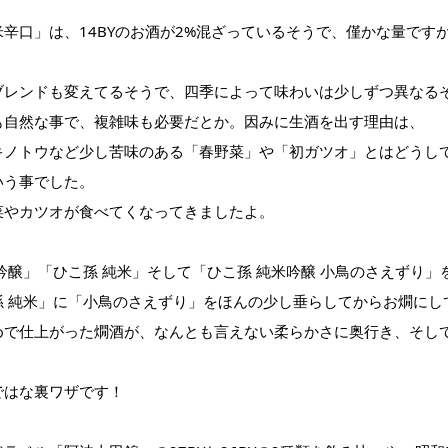
辛口」は、14BYのお酒が2%混ざっているそうで、僅かな量です
。
ブレンドも変えてるそうで、四季によって味わいは少しずつ異なる
も自然な事で、複雑味も必要だとか。因みに生酒を出す理由は、
キノトウなど少し苦味のある「春野菜」や「初ガツオ」とはどうし
いう事でした。
菜やカツオが食べてくなってきましたよ。
吟醸」「ひこ孫 純米」そして「ひこ孫 純米吟醸 小鳥のさえずり」
孫 純米」に「小鳥のさえずり」をほんの少し垂らしてからお燗にし
めで仕上がった燗酒が、なんとも言えない柔らかさに奥行き、そし
ではな裏ワザです！