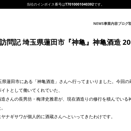
当社のインボイス番号は
T7010001040392
です。
NEWS
事業内容
ブログ
訪問記 埼玉県蓮田市『神亀』神亀酒造 201
、埼玉県蓮田市にある「神亀酒造」さんへ行ってまいりました。今回
バイトとして働いてくれていた、
酒造さんの長男坊・梅津史雅君が、現在酒造りの修行を積んでいる
た。
はヤナギサワが個人的に酒蔵さんへといってきたわけです。