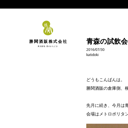
青森の試飲会に
勝鬨酒販株式会社
東京築地 酒のかちどき
2016/07/30
katidoki
どうもこんばんは。
勝鬨酒販の倉庫側、
先月に続き、今月は
会場はメトロポリタ