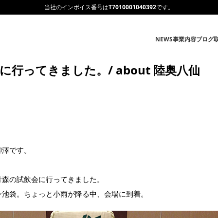
当社のインボイス番号は
T7010001040392
です。
NEWS
事業内容
ブログ
行ってきました。/ about 陸奥八仙
柳澤です。
青森の試飲会に行ってきました。
ン池袋。ちょっと小雨が降る中、会場に到着。