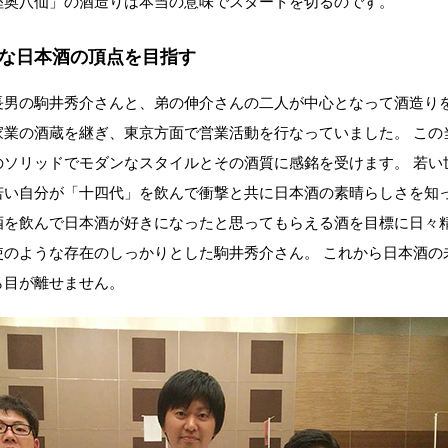
陸奥八仙」の酒造りは本当の意味でスタートを切るのです。
な日本酒の頂点を目指す
長男の駒井秀介さんと、弟の伸介さんの二人が中心となって酒造りを
家業の酒蔵を継ぎ、東京方面で営業活動を行なっていました。 この
のソリッドでモダンなスタイルとその酒質に感銘を受けます。 若い
若い自分が「十四代」を飲んで衝撃と共に日本酒の素晴らしさを知
酒を飲んで日本酒が好きになったと思ってもらえる酒を目標に日々
使のような存在のしっかりとした駒井秀介さん。 これから日本酒の
ら目が離せません。