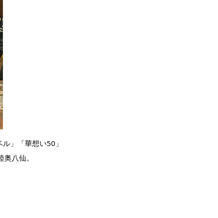
ル」「華想い50」
る陸奥八仙。