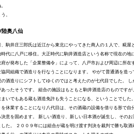
ね。
ょう。
/陸奥八仙
者、駒井庄三郎氏は近江から東北にやってきた商人の１人で、糀屋
治時代に八戸に移住。大正時代に駒井酒造店という名称で現在の地に
政府が発布した「企業整備令」によって、八戸市および周辺に所在
な協同組織で酒造りを行なうことになります。 やがて普通酒を造っ
視の酒造りにシフトしてゆくのではと考えたのが七代目でした。 し
があったそうです。 組合の施設はもともと駒井酒造店のものですが
住まいでもある蔵も酒造免許も失うことになる、ということでした。
りを休業することになり八代目は、その酒蔵の設備を借りる形で自
る決意を固めます。 新しい酒造り、新しい日本酒が誕生し、そのお
ました。 ２００９年には組合が蔵を明け渡す判決を裁判で勝ち取酒