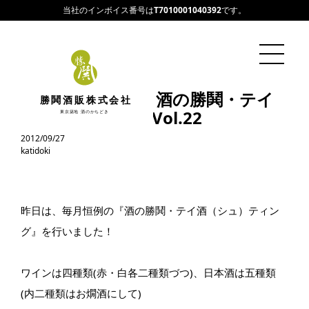
当社のインボイス番号は
T7010001040392
です。
【店頭イベント】酒の勝鬨・テイ
勝鬨酒販株式会社
酒(シュ)ティングVol.22
東京築地 酒のかちどき
2012/09/27
katidoki
昨日は、毎月恒例の『酒の勝鬨・テイ酒（シュ）ティン
グ』を行いました！
ワインは四種類(赤・白各二種類づつ)、日本酒は五種類
(内二種類はお燗酒にして)