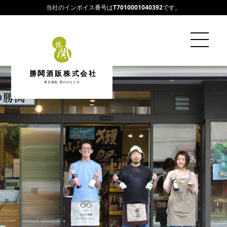
当社のインボイス番号は
T7010001040392
です。
勝鬨酒販株式会社
東京築地 酒のかちどき