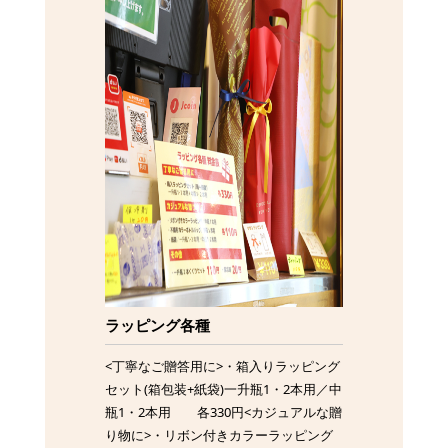
ラッピング各種
<丁寧なご贈答用に>・箱入りラッピング
セット(箱包装+紙袋)一升瓶1・2本用／中
瓶1・2本用 各330円<カジュアルな贈
り物に>・リボン付きカラーラッピング