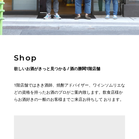
S
h
o
p
欲
し
い
お
酒
が
き
っ
と
見
つ
か
る
/
酒
の
勝
鬨
1
階
店
舗
1階店舗ではきき酒師、焼酎アドバイザー、ワインソムリエな
どの資格を持ったお酒のプロがご案内致します。飲食店様か
らお酒好きの一般のお客様までご来店お待ちして おります。