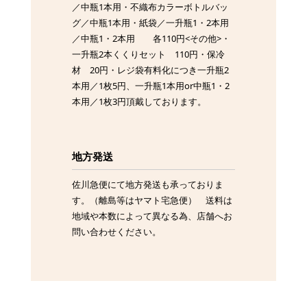
／中瓶1本用・不織布カラーボトルバッ
グ／中瓶1本用・紙袋／一升瓶1・2本用
／中瓶1・2本用 各110円<その他>・
一升瓶2本くくりセット 110円・保冷
材 20円・レジ袋有料化につき一升瓶2
本用／1枚5円、一升瓶1本用or中瓶1・2
本用／1枚3円頂戴しております。
地方発送
佐川急便にて地方発送も承っておりま
す。（離島等はヤマト宅急便） 送料は
地域や本数によって異なる為、店舗へお
問い合わせください。