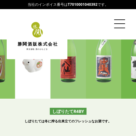
当社のインボイス番号は
T7010001040392
です。
勝鬨酒販株式会社
東京築地 酒のかちどき
しぼりたてR4BY
しぼりたては冬に搾る出来立てのフレッシュなお酒です。