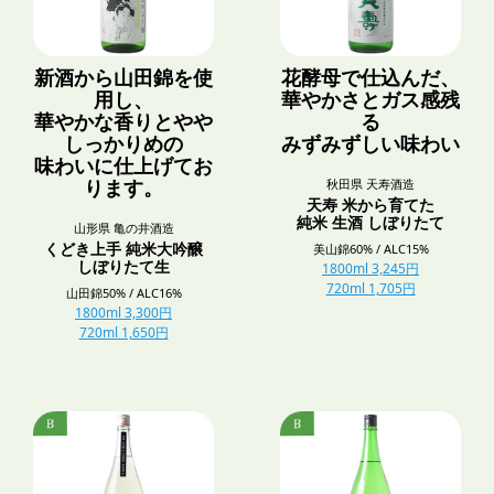
新酒から山田錦を使
花酵母で仕込んだ、
用し、
華やかさとガス感残
華やかな香りとやや
る
しっかりめの
みずみずしい味わい
味わいに仕上げてお
秋田県 天寿酒造
ります。
天寿 米から育てた
純米 生酒 しぼりたて
山形県 亀の井酒造
くどき上手 純米大吟醸
美山錦60% / ALC15%
しぼりたて生
1800ml 3,245円
720ml 1,705円
山田錦50% / ALC16%
1800ml 3,300円
720ml 1,650円