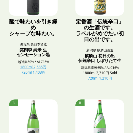
酸で味わいを引き締
定番酒「伝統辛口」
め
の生酒です。
シャープな味わい。
ラベルがめでたい初
日の出です。
滋賀県 笑四季酒造
笑四季 純米 生
新潟県 麒麟山酒造
センセーション黒
麒麟山 初日の出
伝統辛口 しぼりたて生
越神楽50% / ALC15%
1800ml 2,585円
新潟県産米65% / ALC16%
720ml 1,403円
1800ml 2,310円 Sold
720ml 1,210円