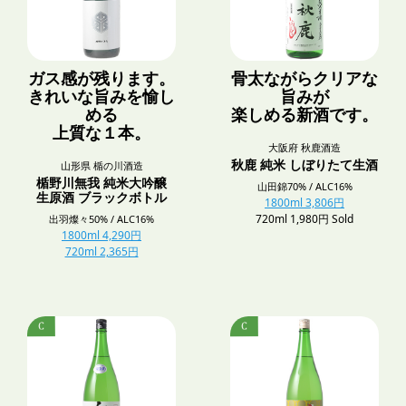
ガス感が残ります。
骨太ながらクリアな
きれいな旨みを愉し
旨みが
める
楽しめる新酒です。
上質な１本。
大阪府 秋鹿酒造
秋鹿 純米 しぼりたて生酒
山形県 楯の川酒造
楯野川無我 純米大吟醸
山田錦70% / ALC16%
生原酒 ブラックボトル
1800ml 3,806円
720ml 1,980円 Sold
出羽燦々50% / ALC16%
1800ml 4,290円
720ml 2,365円