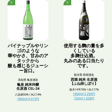
パイナップルやリン
使用する麴の量を多
ゴのような
くしている
華やかさ、甘みのア
多麹仕込酒。
タックから
丸みのある口当たり
酸も感じるジューシ
です。
ー旨口。
栃木県 西堀酒造
西堀 純米 生原酒
高知県 亀泉酒造
【ふね掛しぼり】
亀泉 純米吟醸
生原酒 CEL-24
栃木14号70% / ALC17%
1800ml 3,256円
八反錦50% / ALC14%
720ml 1,628円
1800ml 4,015円