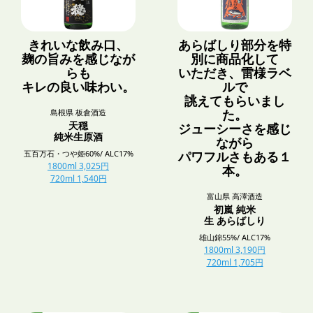
きれいな飲み口、
あらばしり部分を特
麹の旨みを感じなが
別に商品化して
らも
いただき、雷様ラベ
キレの良い味わい。
ルで
誂えてもらいまし
島根県 板倉酒造
た。
天穏
ジューシーさを感じ
純米生原酒
ながら
五百万石・つや姫60%/ ALC17%
パワフルさもある１
1800ml 3,025円
本。
720ml 1,540円
富山県 高澤酒造
初嵐 純米
生 あらばしり
雄山錦55%/ ALC17%
1800ml 3,190円
720ml 1,705円