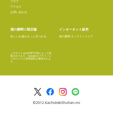
ブログ
アクセス
お問い合わせ
酒の勝鬨１階店舗
インターネット販売
欲しいお酒がきっと見つかる
酒の勝鬨 オンラインストア
このサイトはreCAPTCHAによって保
護されており、Googleの
プライバシ
ーポリシー
と
利用規約
が適用されま
す。
©2012.KachidokiShuhan.inc