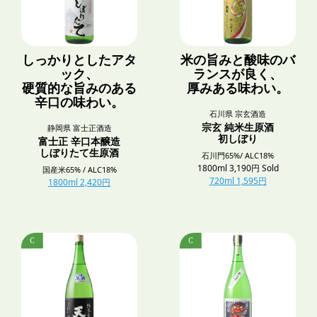
しっかりとしたアタ
米の旨みと酸味のバ
ック、
ランスが良く、
硬質的な旨みのある
厚みある味わい。
辛口の味わい。
石川県 宗玄酒造
宗玄 純米生原酒
静岡県 富士正酒造
初しぼり
富士正 辛口本醸造
しぼりたて生原酒
石川門65%/ ALC18%
1800ml 3,190円 Sold
国産米65% / ALC18%
720ml 1,595円
1800ml 2,420円