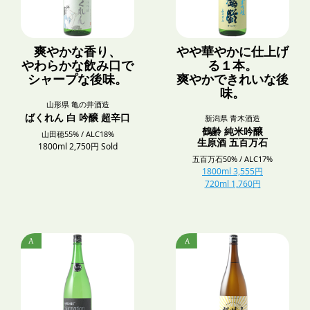
爽やかな香り、
やや華やかに仕上げ
やわらかな飲み口で
る１本。
シャープな後味。
爽やかできれいな後
味。
山形県 亀の井酒造
ばくれん 白 吟醸 超辛口
新潟県 青木酒造
鶴齢 純米吟醸
山田穂55% / ALC18%
生原酒 五百万石
1800ml 2,750円 Sold
五百万石50% / ALC17%
1800ml 3,555円
720ml 1,760円