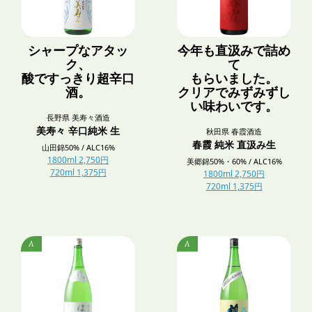
シャープなアタッ
今年も直汲みで詰め
ク、
て
酸ですっきり超辛口
もらいました。
酒。
クリアでみずみずし
い味わいです。
長野県 美寿々酒造
美寿々 辛口純米 生
秋田県 春霞酒造
春霞 純米 直汲み生
山田錦50% / ALC16%
1800ml 2,750円
美郷錦50%・60% / ALC16%
720ml 1,375円
1800ml 2,750円
720ml 1,375円