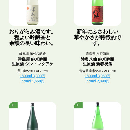
おりがらみ酒です。
新年にふさわしい
程よい吟醸香と
華やかさが特徴的で
余韻の長い味わい。
す。
岐阜県 御代桜醸造
青森県 八戸酒造
津島屋 純米吟醸
陸奥八仙 純米吟醸
生原酒 シン・マクアケ
生原酒 新春祝酒
美山錦55% / ALC16%
青森県産米55% / ALC16%
1800ml 3,300円
1800ml 3,960円
720ml 1,650円
720ml 2,090円